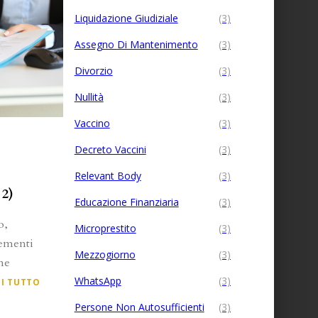
Liquidazione Giudiziale
(3)
Assegno Di Mantenimento
(3)
Divorzio
(3)
Nullità
(3)
Vaccino
(3)
Decreto Vaccini
(3)
Relevant Body
(3)
 2)
Educazione Finanziaria
(3)
o,
Microprestito
(3)
lementi
Mezzogiorno
(3)
me
WhatsApp
(3)
I TUTTO
Persone Non Autosufficienti
(3)