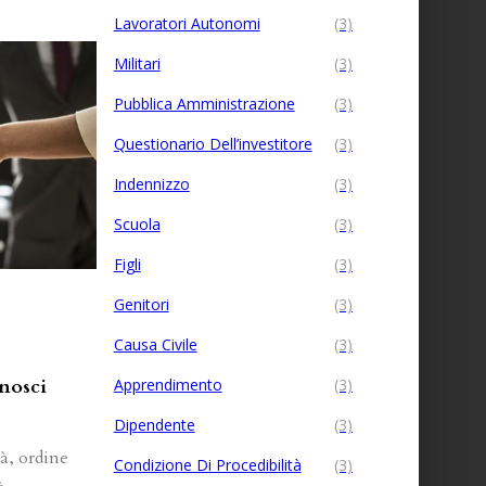
Lavoratori Autonomi
(3)
Militari
(3)
Pubblica Amministrazione
(3)
Questionario Dell’investitore
(3)
Indennizzo
(3)
Scuola
(3)
Figli
(3)
Genitori
(3)
Causa Civile
(3)
nosci
Apprendimento
(3)
Dipendente
(3)
à, ordine
Condizione Di Procedibilità
(3)