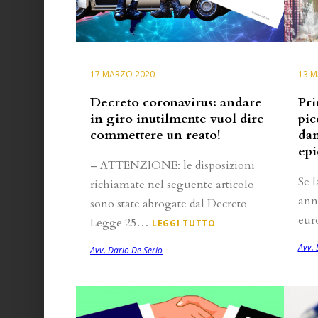
17 MARZO 2020
13 M
Decreto coronavirus: andare
Pri
in giro inutilmente vuol dire
pic
commettere un reato!
dan
epi
– ATTENZIONE: le disposizioni
Se l
richiamate nel seguente articolo
ann
sono state abrogate dal Decreto
eur
Legge 25…
LEGGI TUTTO
Avv.
Avv. Dario De Serio