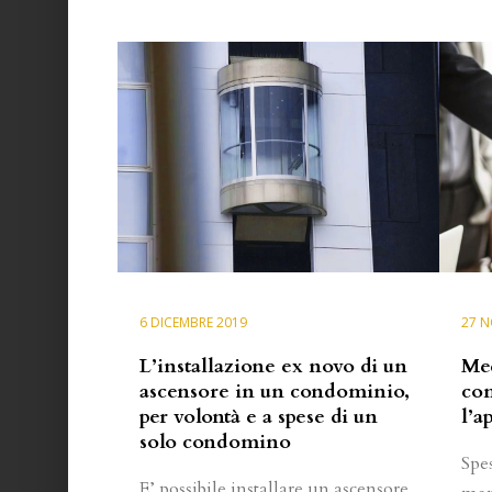
6 DICEMBRE 2019
27 N
L’installazione ex novo di un
Med
ascensore in un condominio,
com
per volontà e a spese di un
l’a
solo condomino
Spe
E’ possibile installare un ascensore