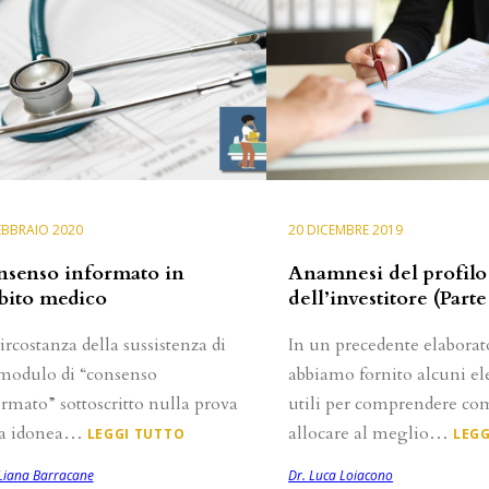
EBBRAIO 2020
20 DICEMBRE 2019
senso informato in
Anamnesi del profilo
bito medico
dell’investitore (Parte
ircostanza della sussistenza di
In un precedente elaborat
modulo di “consenso
abbiamo fornito alcuni e
rmato” sottoscritto nulla prova
utili per comprendere co
la idonea…
allocare al meglio…
LEGGI TUTTO
LEGG
 Liana Barracane
Dr. Luca Loiacono