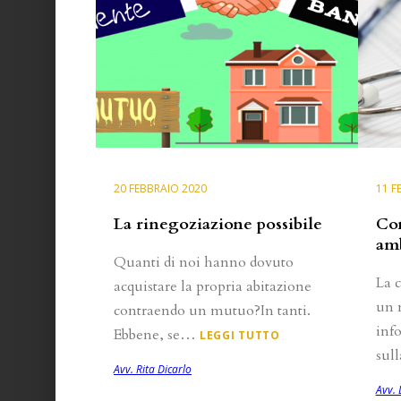
20 FEBBRAIO 2020
11 F
La rinegoziazione possibile
Con
am
Quanti di noi hanno dovuto
La c
acquistare la propria abitazione
un 
contraendo un mutuo?In tanti.
info
Ebbene, se…
LEGGI TUTTO
sul
Avv. Rita Dicarlo
Avv.