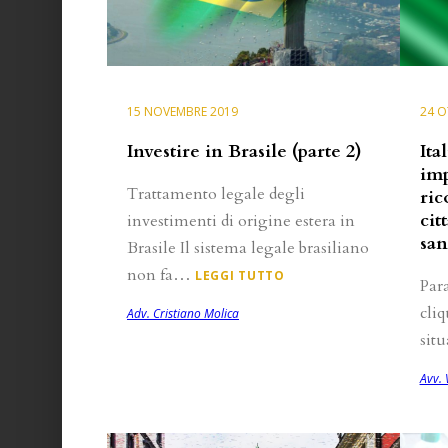
15 NOVEMBRE 2019
24 O
Investire in Brasile (parte 2)
Ita
imp
Trattamento legale degli
ric
cit
investimenti di origine estera in
san
Brasile Il sistema legale brasiliano
non fa…
LEGGI TUTTO
Par
cliq
Adv. Cristiano Molica
sit
Avv. 