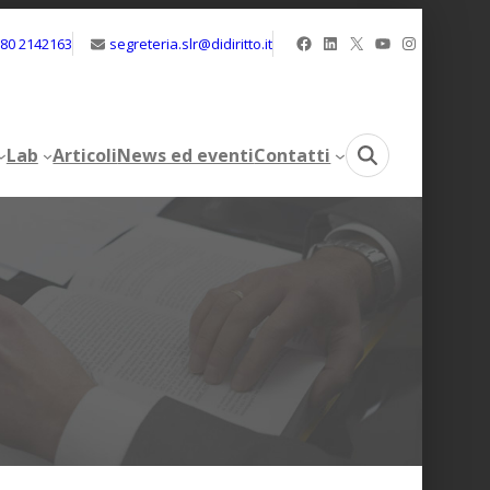
Facebook
LinkedIn
X
YouTube
Instagram
080 2142163
segreteria.slr@didiritto.it
Lab
Articoli
News ed eventi
Contatti
Lab
Articoli
News ed eventi
Contatti