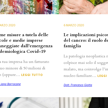
ARZO 2020
6 MARZO 2020
me misure a tutela delle
Le implicazioni psicos
cole e medie imprese
del cancro: il ruolo d
neggiate dall’emergenza
famiglia
demiologica Covid-19
La patologia neoplastica
a tua impresa ha un fatturato
colpisce mai solo il sogge
uo minore di 50 milioni di
malato, ma coinvolge l’i
o (oppure…
LEGGI TUTTO
nucleo familiare…
LEGGI
 Liana Barracane
Dott. Francesco Giotta