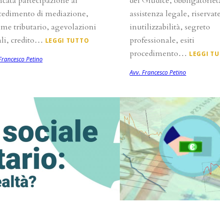
cata partecipazione al
del Giudice, obbligatoriet
cedimento di mediazione,
assistenza legale, riservat
ime tributario, agevolazioni
inutilizzabilità, segreto
ali, credito…
professionale, esiti
LEGGI TUTTO
procedimento…
LEGGI T
Francesco Petino
Avv. Francesco Petino