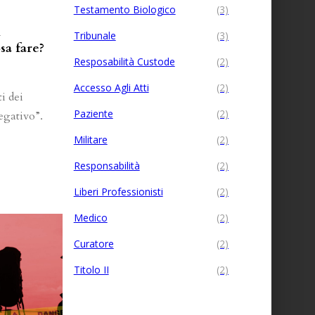
Testamento Biologico
(3)
i
Tribunale
(3)
sa fare?
Resposabilità Custode
(2)
Accesso Agli Atti
(2)
ti dei
Paziente
(2)
egativo”.
Militare
(2)
Responsabilità
(2)
Liberi Professionisti
(2)
Medico
(2)
Curatore
(2)
Titolo II
(2)