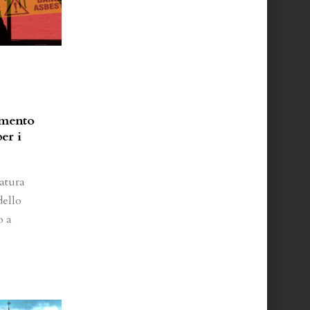
imento
er i
atura
dello
o a