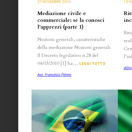
27 NOVEMBRE 2019
19 N
Mediazione civile e
Rit
commerciale: se la conosci
inc
l’apprezzi (parte 1)
Riti
Nozioni generali, caratteristiche
rea
della mediazione Nozioni generali
Cen
Il Decreto legislativo n.28 del
l’i
04/03/2010 [1] ha…
LEGGI TUTTO
diDir
Avv. Francesco Petino