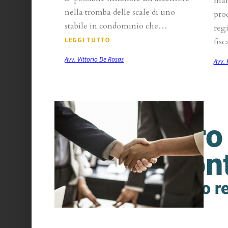
man
nella tromba delle scale di uno
pro
stabile in condominio che…
reg
LEGGI TUTTO
fisc
Avv. Vittorio De Rosas
Avv. 