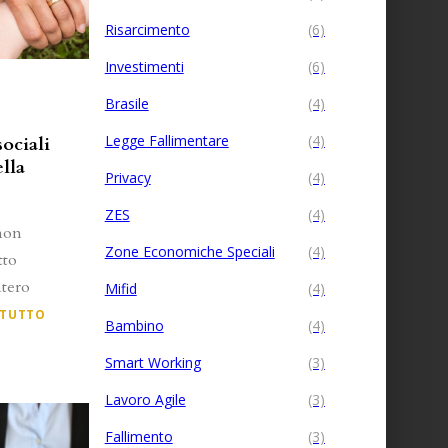
Risarcimento
(6)
Investimenti
(6)
Brasile
(4)
Legge Fallimentare
(4)
ociali
ella
Privacy
(4)
ZES
(4)
 non
Zone Economiche Speciali
(4)
tto
ntero
Mifid
(4)
 TUTTO
Bambino
(4)
Smart Working
(3)
Lavoro Agile
(3)
Fallimento
(3)