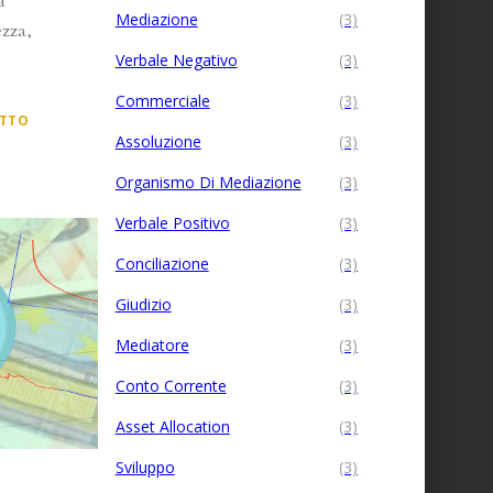
à
Mediazione
(3)
ezza,
Verbale Negativo
(3)
Commerciale
(3)
UTTO
Assoluzione
(3)
Organismo Di Mediazione
(3)
Verbale Positivo
(3)
Conciliazione
(3)
Giudizio
(3)
Mediatore
(3)
Conto Corrente
(3)
Asset Allocation
(3)
Sviluppo
(3)