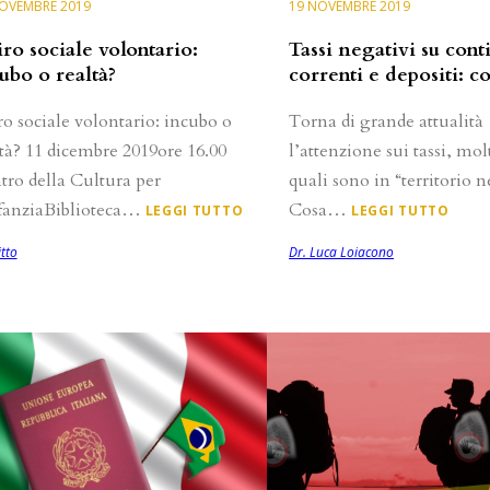
OVEMBRE 2019
19 NOVEMBRE 2019
iro sociale volontario:
Tassi negativi su cont
ubo o realtà?
correnti e depositi: co
ro sociale volontario: incubo o
Torna di grande attualità
ltà? 11 dicembre 2019ore 16.00
l’attenzione sui tassi, mol
tro della Cultura per
quali sono in “territorio n
nfanziaBiblioteca…
Cosa…
LEGGI TUTTO
LEGGI TUTTO
itto
Dr. Luca Loiacono