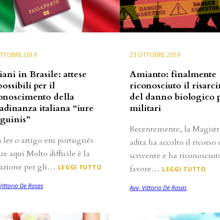
TTOBRE 2019
23 OTTOBRE 2019
liani in Brasile: attese
Amianto: finalmente
ossibili per il
riconosciuto il risarc
onoscimento della
del danno biologico p
tadinanza italiana “iure
militari
guinis”
Recentemente, la Magistr
a ler o artigo em português
adita ha accolto il ricorso 
ue aqui Molto difficile è la
scrivente e ha riconosciut
uazione per gli…
LEGGI TUTTO
favore…
LEGGI TUTTO
Vittorio De Rosas
Avv. Vittorio De Rosas