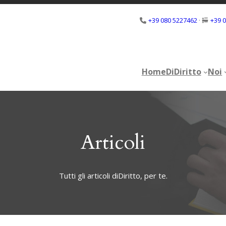
+39 080 5227462
·
+39 
Home
DiDiritto
Noi
Home
DiDiritto
Noi
Articoli
Tutti gli articoli diDiritto, per te.