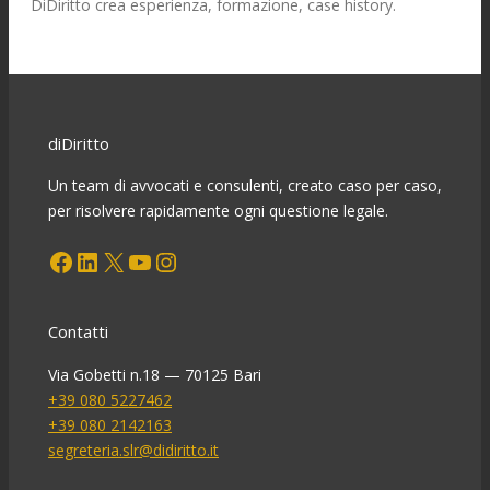
DiDiritto crea esperienza, formazione, case history.
diDiritto
Un team di avvocati e consulenti, creato caso per caso,
per risolvere rapidamente ogni questione legale.
Facebook
LinkedIn
X
YouTube
Instagram
Contatti
Via Gobetti n.18 — 70125 Bari
+39 080 5227462
+39 080 2142163
segreteria.slr@didiritto.it