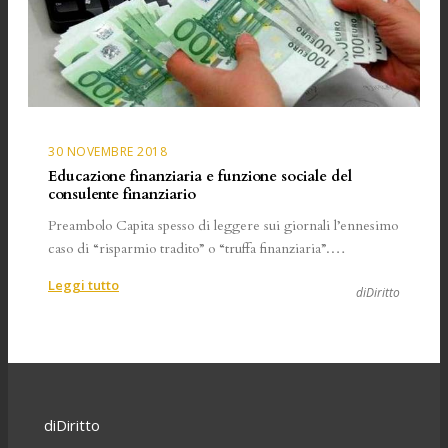
intermediari
e
clienti
30 NOVEMBRE 2018
Educazione finanziaria e funzione sociale del
consulente finanziario
Preambolo Capita spesso di leggere sui giornali l’ennesimo
caso di “risparmio tradito” o “truffa finanziaria”.…
:
Leggi tutto
diDiritto
Educazione
finanziaria
e
funzione
sociale
del
diDiritto
consulente