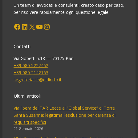
finanziario
Un team di avvocati e consulenti, creato caso per caso,
per risolvere rapidamente ogni questione legale.
Facebook
LinkedIn
X
YouTube
Instagram
Contatti
Via Gobetti n.18 — 70125 Bari
+39 080 5227462
+39 080 2142163
segreteria.slr@didiritto.it
Ultimi articoli
Via libera del TAR Lecce al “Global Service” di Torre
Santa Susanna: legittima l’esclusione per carenza di
requisiti specifici
21 Gennaio 2026