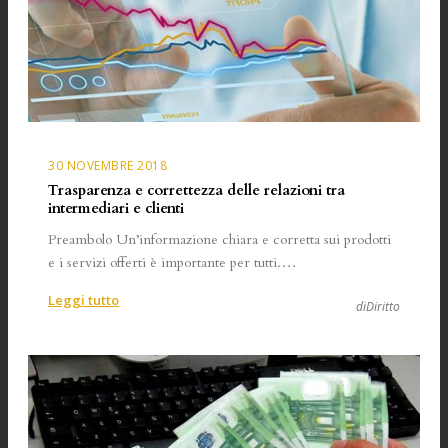
piacere!
30 NOVEMBRE 2018
Trasparenza e correttezza delle relazioni tra
intermediari e clienti
Preambolo Un’informazione chiara e corretta sui prodotti
e i servizi offerti è importante per tutti.…
:
Leggi tutto
diDiritto
Trasparenza
e
correttezza
delle
relazioni
tra