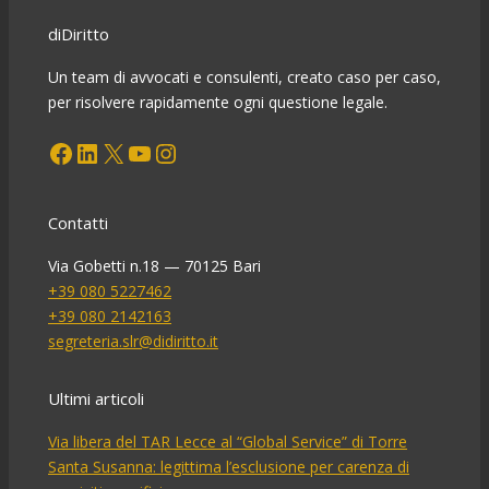
insegnanti
diDiritto
contro
l’abuso
Un team di avvocati e consulenti, creato caso per caso,
dei
per risolvere rapidamente ogni questione legale.
dirigenti
Facebook
LinkedIn
X
YouTube
Instagram
scolastici.
Contatti
Via Gobetti n.18 — 70125 Bari
+39 080 5227462
+39 080 2142163
segreteria.slr@didiritto.it
Ultimi articoli
Via libera del TAR Lecce al “Global Service” di Torre
Santa Susanna: legittima l’esclusione per carenza di