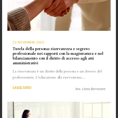
23 NOVEMBRE 2020
Tutela della persona: riservatezza e segreto
professionale nei rapporti con la magistratura e nel
bilanciamento con il diritto di accesso agli atti
amministrativi
La riservatezza è un diritto della persona e un dovere del
professionista. L’educazione alla riservatezza…
:
Leggi tutto
Avv. Liana Barracane
Tutela
della
persona:
riservatezza
e