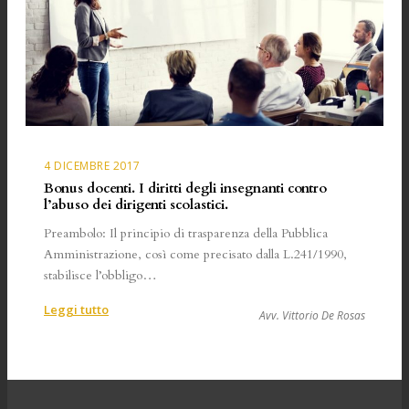
segreto
professionale
nei
rapporti
con
la
magistratura
e
4 DICEMBRE 2017
nel
Bonus docenti. I diritti degli insegnanti contro
bilanciamento
l’abuso dei dirigenti scolastici.
con
il
Preambolo: Il principio di trasparenza della Pubblica
diritto
Amministrazione, così come precisato dalla L.241/1990,
di
stabilisce l’obbligo…
accesso
:
Leggi tutto
agli
Avv. Vittorio De Rosas
Bonus
atti
docenti.
amministrativi
I
diritti
degli