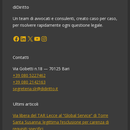
il
diDiritto
ruolo
della
Un team di avvocati e consulenti, creato caso per caso,
famiglia
per risolvere rapidamente ogni questione legale.
Facebook
LinkedIn
X
YouTube
Instagram
Contatti
Via Gobetti n.18 — 70125 Bari
+39 080 5227462
+39 080 2142163
segreteria.slr@didiritto.it
Ultimi articoli
Via libera del TAR Lecce al “Global Service” di Torre
Santa Susanna: legittima l’esclusione per carenza di
requisiti specifici