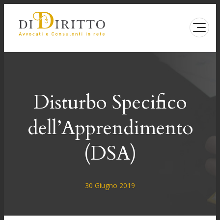
Vai
al
contenuto
Disturbo Specifico
dell’Apprendimento
(DSA)
30 Giugno 2019