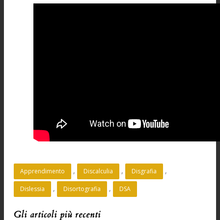
, 
, 
, 
Apprendimento
Discalculia
Disgrafia
, 
, 
Dislessia
Disortografia
DSA
Gli articoli più recenti