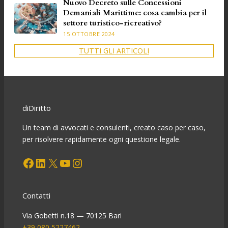
Nuovo Decreto sulle Concessioni
Demaniali Marittime: cosa cambia per il
settore turistico-ricreativo?
15 OTTOBRE 2024
TUTTI GLI ARTICOLI
diDiritto
Un team di avvocati e consulenti, creato caso per caso,
per risolvere rapidamente ogni questione legale.
Facebook
LinkedIn
X
YouTube
Instagram
Contatti
Via Gobetti n.18 — 70125 Bari
+39 080 5227462