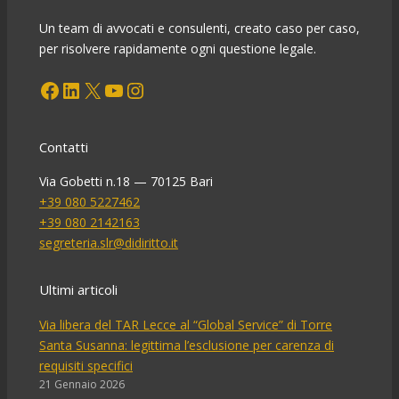
paga
i
Un team di avvocati e consulenti, creato caso per caso,
danni?
per risolvere rapidamente ogni questione legale.
Facebook
LinkedIn
X
YouTube
Instagram
Contatti
Via Gobetti n.18 — 70125 Bari
+39 080 5227462
+39 080 2142163
segreteria.slr@didiritto.it
Ultimi articoli
Via libera del TAR Lecce al “Global Service” di Torre
Santa Susanna: legittima l’esclusione per carenza di
requisiti specifici
21 Gennaio 2026