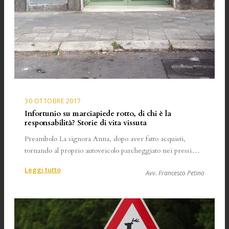
30 OTTOBRE 2017
Infortunio su marciapiede rotto, di chi è la
responsabilità? Storie di vita vissuta
Preambolo La signora Anna, dopo aver fatto acquisti,
tornando al proprio autoveicolo parcheggiato nei pressi…
:
Leggi tutto
Avv. Francesco Petino
Infortunio
su
marciapiede
rotto,
di