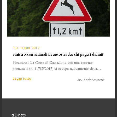
chi
è
la
responsabilità?
Storie
di
vita
vissuta
9 OTTOBRE 2017
Sinistro con animali in autostrada: chi paga i danni?
Preambolo La Corte di Cassazione con una recente
pronuncia (n. 11785/2017) si occupa nuovamente della…
:
Leggi tutto
Avv. Carla Saltarelli
Sinistro
con
animali
in
autostrada:
chi
diDiritto