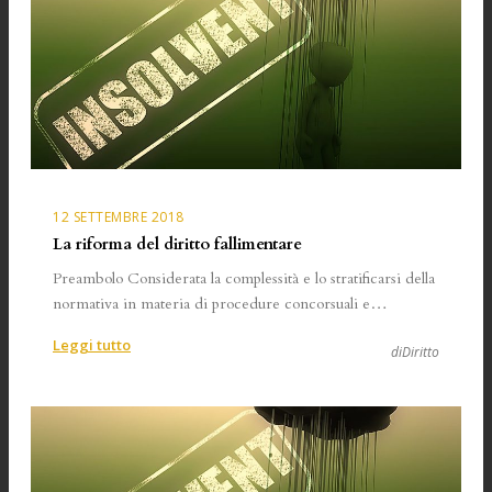
12 SETTEMBRE 2018
La riforma del diritto fallimentare
Preambolo Considerata la complessità e lo stratificarsi della
normativa in materia di procedure concorsuali e…
:
Leggi tutto
diDiritto
La
riforma
del
diritto
fallimentare