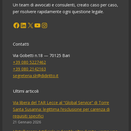
il
Un team di avvocati e consulenti, creato caso per caso,
fallimento.
per risolvere rapidamente ogni questione legale.
Ma
Facebook
LinkedIn
X
YouTube
Instagram
attenzione!
Contatti
Via Gobetti n.18 — 70125 Bari
+39 080 5227462
+39 080 2142163
segreteria.slr@didiritto.it
Ultimi articoli
Via libera del TAR Lecce al “Global Service” di Torre
Santa Susanna: legittima l’esclusione per carenza di
requisiti specifici
21 Gennaio 2026