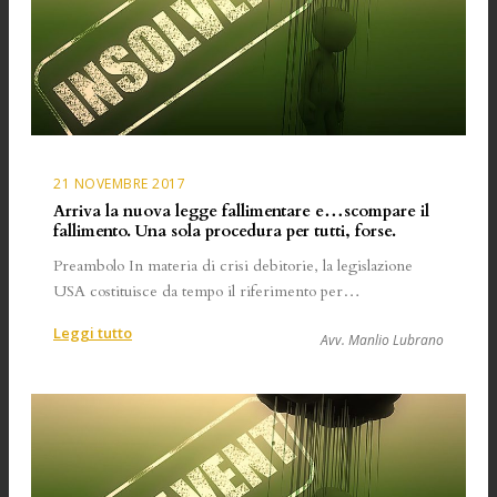
21 NOVEMBRE 2017
Arriva la nuova legge fallimentare e…scompare il
fallimento. Una sola procedura per tutti, forse.
Preambolo In materia di crisi debitorie, la legislazione
USA costituisce da tempo il riferimento per…
:
Leggi tutto
Avv. Manlio Lubrano
Arriva
la
nuova
legge
fallimentare
e…