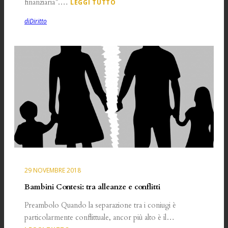
finanziaria”.…
LEGGI TUTTO
diDiritto
29 NOVEMBRE 2018
Bambini Contesi: tra alleanze e conflitti
Preambolo Quando la separazione tra i coniugi è
particolarmente conflittuale, ancor più alto è il…