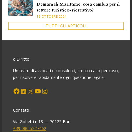
Demaniali Marittime: cosa cambia per il
settore turistico-ricreativo?
15 OTTOBRE 2024
TUTTI GLI ARTICOLI
diDiritto
Un team di avvocati e consulenti, creato caso per caso,
per risolvere rapidamente ogni questione legale.
Facebook
LinkedIn
X
YouTube
Instagram
Contatti
Via Gobetti n.18 — 70125 Bari
+39 080 5227462