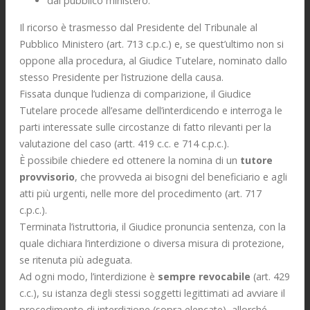
dal pubblico ministero.
Il ricorso è trasmesso dal Presidente del Tribunale al
Pubblico Ministero (art. 713 c.p.c.) e, se quest’ultimo non si
oppone alla procedura, al Giudice Tutelare, nominato dallo
stesso Presidente per l’istruzione della causa.
Fissata dunque l’udienza di comparizione, il Giudice
Tutelare procede all’esame dell’interdicendo e interroga le
parti interessate sulle circostanze di fatto rilevanti per la
valutazione del caso (artt. 419 c.c. e 714 c.p.c.).
È possibile chiedere ed ottenere la nomina di un
tutore
provvisorio
, che provveda ai bisogni del beneficiario e agli
atti più urgenti, nelle more del procedimento (art. 717
c.p.c.).
Terminata l’istruttoria, il Giudice pronuncia sentenza, con la
quale dichiara l’interdizione o diversa misura di protezione,
se ritenuta più adeguata.
Ad ogni modo, l’interdizione è
sempre revocabile
(art. 429
c.c.), su istanza degli stessi soggetti legittimati ad avviare il
procedimento di interdizione (sopra elencate), allorché