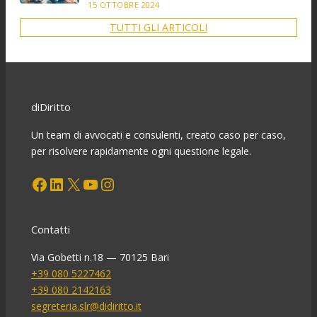
15 OTTOBRE 2024
TUTTI GLI ARTICOLI
diDiritto
Un team di avvocati e consulenti, creato caso per caso,
per risolvere rapidamente ogni questione legale.
Facebook
LinkedIn
X
YouTube
Instagram
Contatti
Via Gobetti n.18 — 70125 Bari
+39 080 5227462
+39 080 2142163
segreteria.slr@didiritto.it