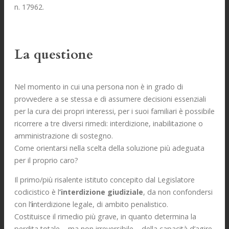
n. 17962.
La questione
Nel momento in cui una persona non è in grado di
provvedere a se stessa e di assumere decisioni essenziali
per la cura dei propri interessi, per i suoi familiari è possibile
ricorrere a tre diversi rimedi: interdizione, inabilitazione o
amministrazione di sostegno.
Come orientarsi nella scelta della soluzione più adeguata
per il proprio caro?
Il primo/più risalente istituto concepito dal Legislatore
codicistico è l
’interdizione giudiziale
, da non confondersi
con l’
i
nterdizione legale, di ambito penalistico.
Costituisce il rimedio più grave, in quanto determina la
perdita totale – ma non irreversibile – della capacità d’agire,