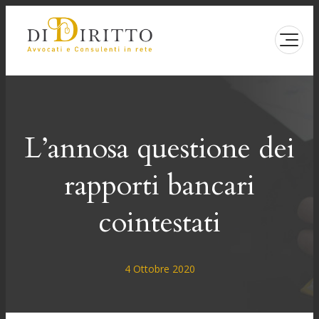
Vai
al
contenuto
L’annosa questione dei
rapporti bancari
cointestati
4 Ottobre 2020