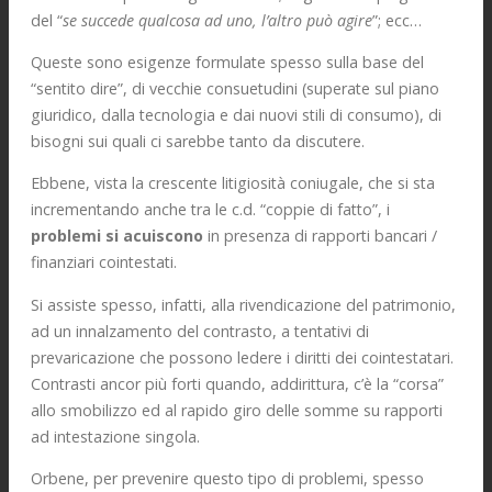
del “
se succede qualcosa ad uno, l’altro può agire
”; ecc…
Queste sono esigenze formulate spesso sulla base del
“sentito dire”, di vecchie consuetudini (superate sul piano
giuridico, dalla tecnologia e dai nuovi stili di consumo), di
bisogni sui quali ci sarebbe tanto da discutere.
Ebbene, vista la crescente litigiosità coniugale, che si sta
incrementando anche tra le c.d. “coppie di fatto”, i
problemi si acuiscono
in presenza di rapporti bancari /
finanziari cointestati.
Si assiste spesso, infatti, alla rivendicazione del patrimonio,
ad un innalzamento del contrasto, a tentativi di
prevaricazione che possono ledere i diritti dei cointestatari.
Contrasti ancor più forti quando, addirittura, c’è la “corsa”
allo smobilizzo ed al rapido giro delle somme su rapporti
ad intestazione singola.
Orbene, per prevenire questo tipo di problemi, spesso