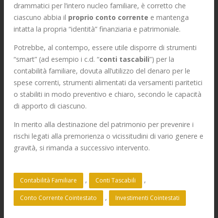
drammatici per l’intero nucleo familiare, è corretto che
ciascuno abbia il
proprio conto corrente
e mantenga
intatta la propria “identità” finanziaria e patrimoniale.
Potrebbe, al contempo, essere utile disporre di strumenti
“smart” (ad esempio i c.d. “
conti tascabili
”) per la
contabilità familiare, dovuta all’utilizzo del denaro per le
spese correnti, strumenti alimentati da versamenti paritetici
o stabiliti in modo preventivo e chiaro, secondo le capacità
di apporto di ciascuno.
In merito alla destinazione del patrimonio per prevenire i
rischi legati alla premorienza o vicissitudini di vario genere e
gravità, si rimanda a successivo intervento.
, 
, 
Contabilità Familiare
Conti Tascabili
, 
Conto Corrente Cointestato
Investimenti Cointestati