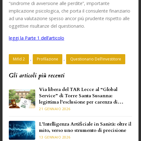
“sindrome di avversione alle perdite”, importante
implicazione psicologica, che porta il consulente finanziario
ad una valutazione spesso ancor più prudente rispetto alle
oggettive risultanze del questionario.
leggi la Parte 1 dell’articolo
, 
, 
Mifid 2
Profilazione
Questionario Dell’investitore
Gli articoli più recenti
Via libera del TAR Lecce al “Global
Service” di Torre Santa Susanna:
legittima l’esclusione per carenza di
requisiti specifici
21 GENNAIO 2026
L’Intelligenza Artificiale in Sanità: oltre il
mito, verso uno strumento di precisione
13 GENNAIO 2026