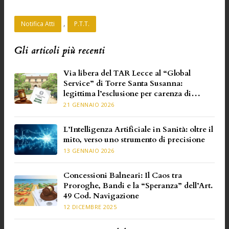
, 
Notifica Atti
P.T.T.
Gli articoli più recenti
Via libera del TAR Lecce al “Global
Service” di Torre Santa Susanna:
legittima l’esclusione per carenza di
requisiti specifici
21 GENNAIO 2026
L’Intelligenza Artificiale in Sanità: oltre il
mito, verso uno strumento di precisione
13 GENNAIO 2026
Concessioni Balneari: Il Caos tra
Proroghe, Bandi e la “Speranza” dell’Art.
49 Cod. Navigazione
12 DICEMBRE 2025