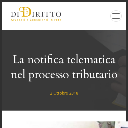
Vai
al
contenuto
La notifica telematica
nel processo tributario
2 Ottobre 2018