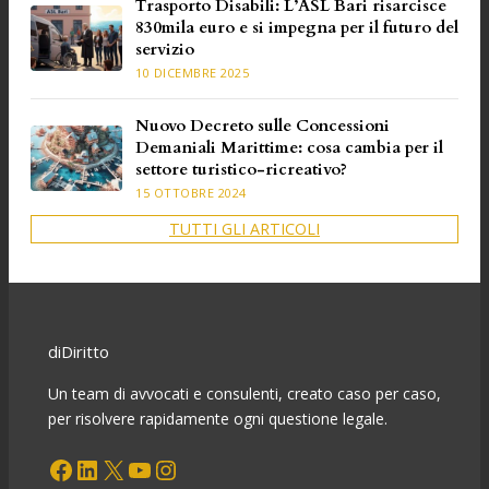
Trasporto Disabili: L’ASL Bari risarcisce
830mila euro e si impegna per il futuro del
servizio
10 DICEMBRE 2025
Nuovo Decreto sulle Concessioni
Demaniali Marittime: cosa cambia per il
settore turistico-ricreativo?
15 OTTOBRE 2024
TUTTI GLI ARTICOLI
diDiritto
Un team di avvocati e consulenti, creato caso per caso,
per risolvere rapidamente ogni questione legale.
Facebook
LinkedIn
X
YouTube
Instagram