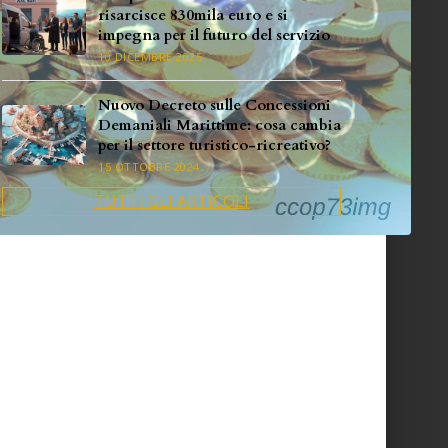
risarcisce 830mila euro e si
impegna per il futuro del servizio
10 DICEMBRE 2025
Nuovo Decreto sulle Concessioni
Demaniali Marittime: cosa cambia
per il settore turistico-ricreativo?
15 OTTOBRE 2024
TUTTI GLI ARTICOLI