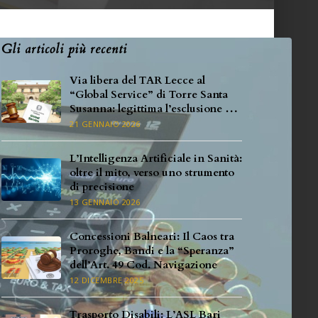
Gli articoli più recenti
Via libera del TAR Lecce al
“Global Service” di Torre Santa
Susanna: legittima l’esclusione per
carenza di requisiti specifici
21 GENNAIO 2026
L’Intelligenza Artificiale in Sanità:
oltre il mito, verso uno strumento
di precisione
13 GENNAIO 2026
Concessioni Balneari: Il Caos tra
Proroghe, Bandi e la “Speranza”
dell’Art. 49 Cod. Navigazione
12 DICEMBRE 2025
Trasporto Disabili: L’ASL Bari