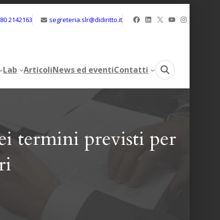
Facebook
LinkedIn
X
YouTube
Instagram
080 2142163
segreteria.slr@didiritto.it
Lab
Articoli
News ed eventi
Contatti
Lab
Articoli
News ed eventi
Contatti
i termini previsti per
ri