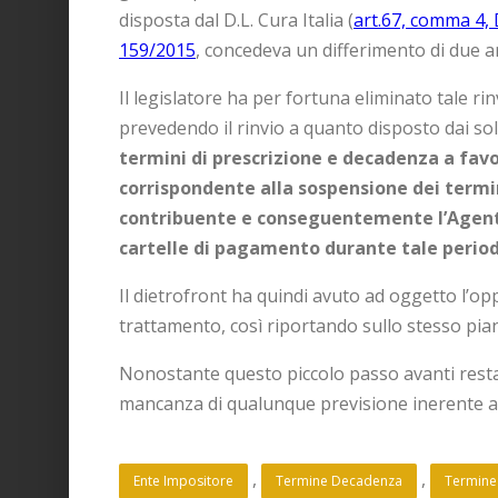
disposta dal D.L. Cura Italia (
art.67, comma 4,
159/2015
, concedeva un differimento di due ann
Il legislatore ha per fortuna eliminato tale rin
prevedendo il rinvio a quanto disposto dai so
termini di prescrizione e decadenza a favo
corrispondente alla sospensione dei termin
contribuente e conseguentemente l’Agente 
cartelle di pagamento durante tale perio
Il dietrofront ha quindi avuto ad oggetto l’op
trattamento, così riportando sullo stesso pian
Nonostante questo piccolo passo avanti restano
mancanza di qualunque previsione inerente a
, 
, 
Ente Impositore
Termine Decadenza
Termine 