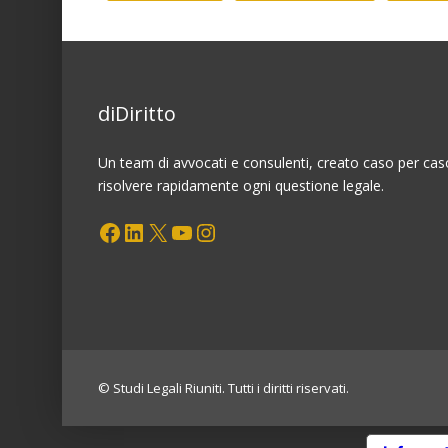
diDiritto
Un team di avvocati e consulenti, creato caso per cas
risolvere rapidamente ogni questione legale.
Facebook
LinkedIn
X
YouTube
Instagram
© Studi Legali Riuniti. Tutti i diritti riservati.