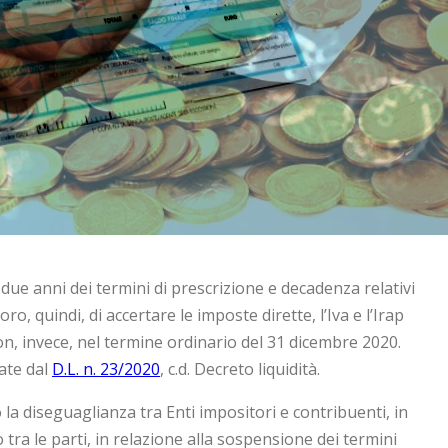
ue anni dei termini di prescrizione e decadenza relativi
oro, quindi, di accertare le imposte dirette, l’Iva e l’Irap
n, invece, nel termine ordinario del 31 dicembre 2020.
ate dal
D.L. n. 23/2020
, c.d. Decreto liquidità.
la diseguaglianza tra Enti impositori e contribuenti, in
ra le parti, in relazione alla sospensione dei termini