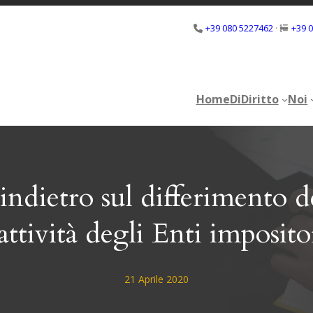
+39 080 5227462
·
+39 
Home
DiDiritto
Noi
Home
DiDiritto
Noi
indietro sul differimento de
’attività degli Enti imposito
21 Aprile 2020