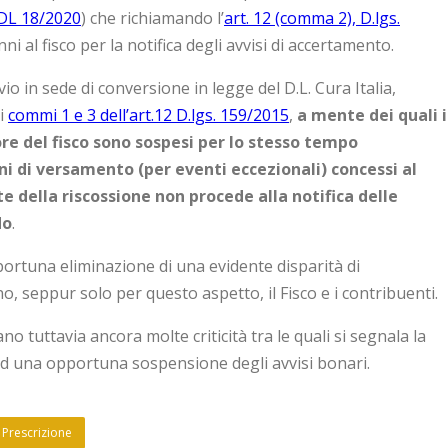
 DL 18/2020
) che richiamando l’
art. 12 (comma 2), D.lgs.
i al fisco per la notifica degli avvisi di accertamento.
vio in sede di conversione in legge del D.L. Cura Italia,
li
commi 1 e 3 dell’art.12 D.lgs. 159/2015
,
a mente dei quali i
re del fisco sono sospesi per lo stesso tempo
i di versamento (per eventi eccezionali) concessi al
della riscossione non procede alla notifica delle
do
.
portuna eliminazione di una evidente disparità di
o, seppur solo per questo aspetto, il Fisco e i contribuenti.
 tuttavia ancora molte criticità tra le quali si segnala la
d una opportuna sospensione degli avvisi bonari.
Prescrizione