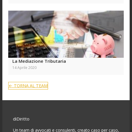
La Mediazione Tributaria
14 Aprile 2020
← TORNA AL TEAM
diDiritto
Un team di avvocati e consulenti, creato caso per caso,