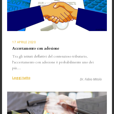
17 APRILE 2020
Accertamento con adesione
Tra gli istituti deflattivi del contenzioso tributario,
l’accertamento con adesione è probabilmente uno dei
più…
:
Leggi tutto
Dr. Fabio Mitolo
Accertamento
con
adesione