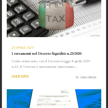
20 APRILE 2020
I versamenti nel Decreto liquidità n.23/2020
Come ormai noto, con il Decreto-Legge 8 aprile 2020
n.23, il Governo è nuovamente intervenuto…
:
Leggi tutto
Dr. Fabio Mitolo
I
versamenti
nel
Decreto
liquidità
n.23/2020