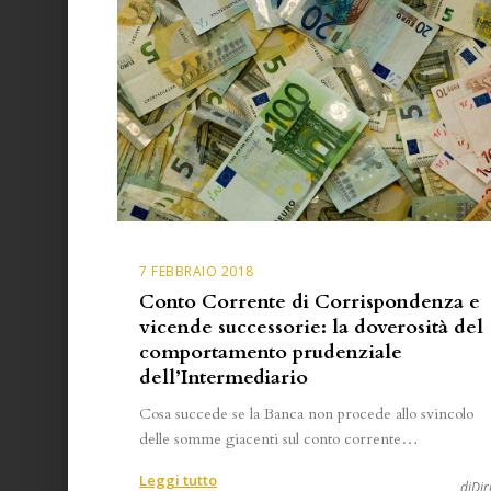
7 FEBBRAIO 2018
Conto Corrente di Corrispondenza e
vicende successorie: la doverosità del
comportamento prudenziale
dell’Intermediario
Cosa succede se la Banca non procede allo svincolo
delle somme giacenti sul conto corrente…
:
Leggi tutto
diDir