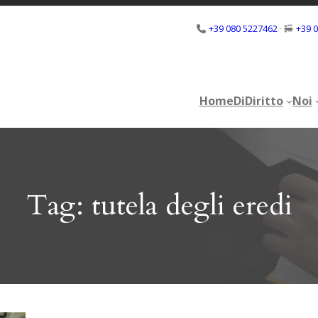
+39 080 5227462
·
+39 
Home
DiDiritto
Noi
Home
DiDiritto
Noi
Tag:
tutela degli eredi