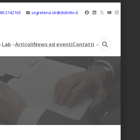
Facebook
LinkedIn
X
YouTube
Instagram
080 2142163
segreteria.slr@didiritto.it
Lab
Articoli
News ed eventi
Contatti
Lab
Articoli
News ed eventi
Contatti