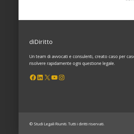
Conto
Corrente
di
Corrispondenza
e
vicende
diDiritto
successorie:
la
doverosità
Un team di avvocati e consulenti, creato caso per cas
del
risolvere rapidamente ogni questione legale.
comportamento
Facebook
LinkedIn
X
YouTube
Instagram
prudenziale
dell’Intermediario
© Studi Legali Riuniti. Tutti i diritti riservati.