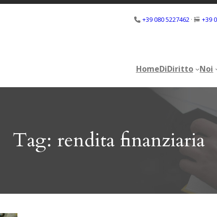
+39 080 5227462
·
+39 
Home
DiDiritto
Noi
Home
DiDiritto
Noi
Tag:
rendita finanziaria