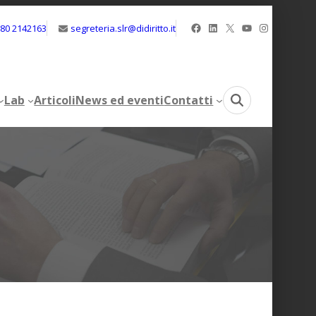
Facebook
LinkedIn
X
YouTube
Instagram
080 2142163
segreteria.slr@didiritto.it
Lab
Articoli
News ed eventi
Contatti
Lab
Articoli
News ed eventi
Contatti