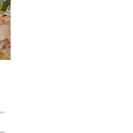
ari
ono