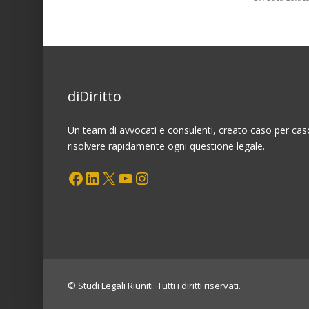
Potenziali
rischi
legati
ai
prelievi
forzosi
diDiritto
sui
conti
correnti:
Un team di avvocati e consulenti, creato caso per cas
come
risolvere rapidamente ogni questione legale.
prevenirli,
Facebook
LinkedIn
X
YouTube
Instagram
affrontarli
e
risolverli
© Studi Legali Riuniti. Tutti i diritti riservati.