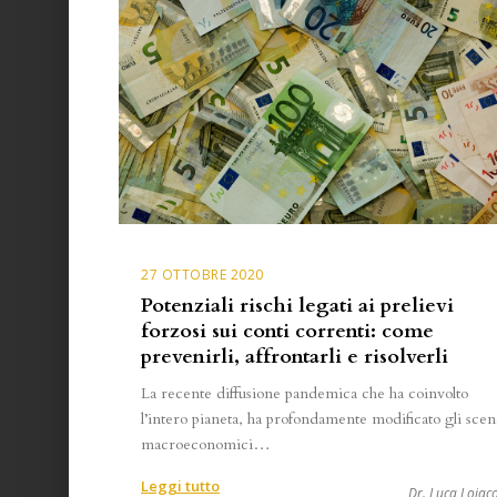
27 OTTOBRE 2020
Potenziali rischi legati ai prelievi
forzosi sui conti correnti: come
prevenirli, affrontarli e risolverli
La recente diffusione pandemica che ha coinvolto
l’intero pianeta, ha profondamente modificato gli scen
macroeconomici…
:
Leggi tutto
Dr. Luca Loiac