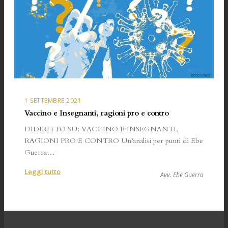
1 SETTEMBRE 2021
Vaccino e Insegnanti, ragioni pro e contro
DIDIRITTO SU: VACCINO E INSEGNANTI,
RAGIONI PRO E CONTRO Un’analisi per punti di Ebe
Guerra…
:
Leggi tutto
Avv. Ebe Guerra
Vaccino
e
Insegnanti,
ragioni
pro