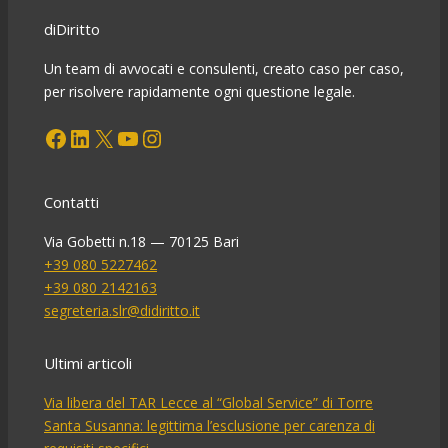
e
diDiritto
contro
Un team di avvocati e consulenti, creato caso per caso,
per risolvere rapidamente ogni questione legale.
Facebook
LinkedIn
X
YouTube
Instagram
Contatti
Via Gobetti n.18 — 70125 Bari
+39 080 5227462
+39 080 2142163
segreteria.slr@didiritto.it
Ultimi articoli
Via libera del TAR Lecce al “Global Service” di Torre
Santa Susanna: legittima l’esclusione per carenza di