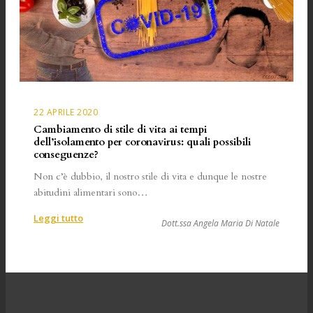
22 APRILE 2020
Cambiamento di stile di vita ai tempi
dell’isolamento per coronavirus: quali possibili
conseguenze?
Non c’è dubbio, il nostro stile di vita e dunque le nostre
abitudini alimentari sono…
:
Leggi tutto
Dott.ssa Angela Maria Di Natale
Cambiamento
di
stile
di
vita
ai