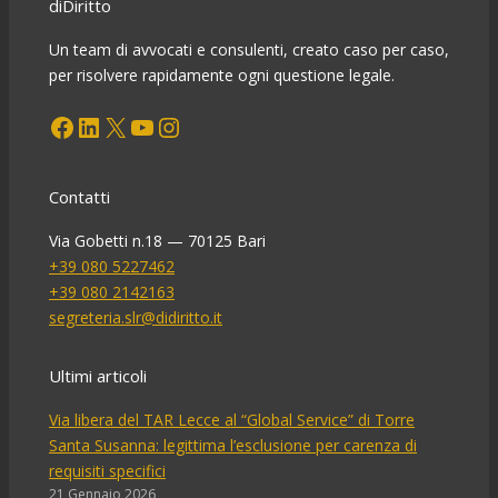
diDiritto
tempi
dell’isolamento
Un team di avvocati e consulenti, creato caso per caso,
per
per risolvere rapidamente ogni questione legale.
coronavirus:
Facebook
LinkedIn
X
YouTube
Instagram
quali
possibili
conseguenze?
Contatti
Via Gobetti n.18 — 70125 Bari
+39 080 5227462
+39 080 2142163
segreteria.slr@didiritto.it
Ultimi articoli
Via libera del TAR Lecce al “Global Service” di Torre
Santa Susanna: legittima l’esclusione per carenza di
requisiti specifici
21 Gennaio 2026