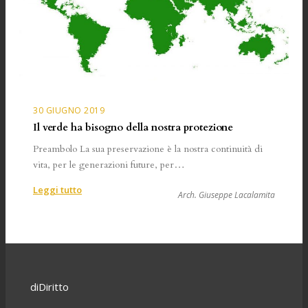
30 GIUGNO 2019
Il verde ha bisogno della nostra protezione
Preambolo La sua preservazione è la nostra continuità di
vita, per le generazioni future, per…
:
Leggi tutto
Arch. Giuseppe Lacalamita
Il
verde
ha
bisogno
della
nostra
diDiritto
protezione