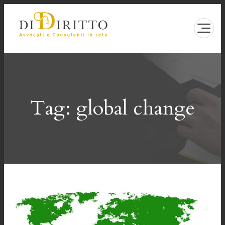
Vai
al
contenuto
Tag:
global change