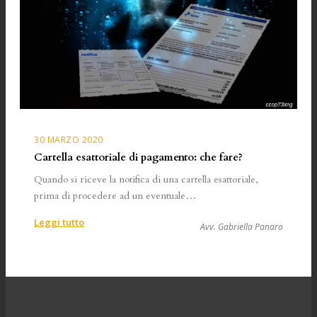
30 MARZO 2020
Cartella esattoriale di pagamento: che fare?
Quando si riceve la notifica di una cartella esattoriale,
prima di procedere ad un eventuale…
:
Leggi tutto
Avv. Gabriella Panaro
Cartella
esattoriale
di
pagamento:
che
fare?