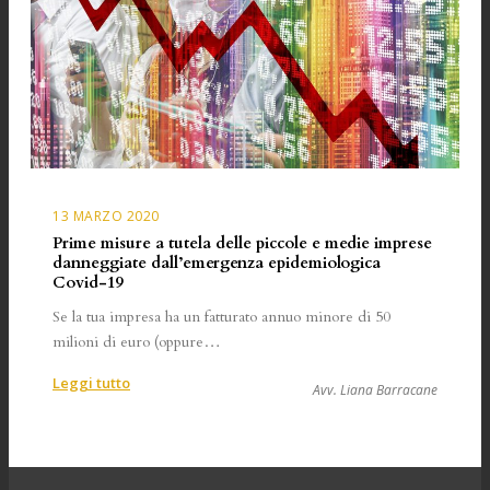
13 MARZO 2020
Prime misure a tutela delle piccole e medie imprese
danneggiate dall’emergenza epidemiologica
Covid-19
Se la tua impresa ha un fatturato annuo minore di 50
milioni di euro (oppure…
:
Leggi tutto
Avv. Liana Barracane
Prime
misure
a
tutela