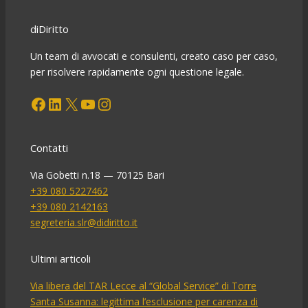
delle
piccole
diDiritto
e
medie
Un team di avvocati e consulenti, creato caso per caso,
imprese
per risolvere rapidamente ogni questione legale.
danneggiate
Facebook
LinkedIn
X
YouTube
Instagram
dall’emergenza
epidemiologica
Covid-
19
Contatti
Via Gobetti n.18 — 70125 Bari
+39 080 5227462
+39 080 2142163
segreteria.slr@didiritto.it
Ultimi articoli
Via libera del TAR Lecce al “Global Service” di Torre
Santa Susanna: legittima l’esclusione per carenza di