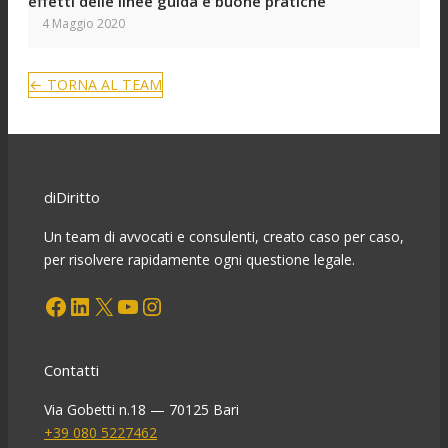
effetti delle linee guida e buone pratiche
4 Maggio 2020
← TORNA AL TEAM
diDiritto
Un team di avvocati e consulenti, creato caso per caso,
per risolvere rapidamente ogni questione legale.
Facebook
LinkedIn
X
YouTube
Instagram
Contatti
Via Gobetti n.18 — 70125 Bari
+39 080 5227462