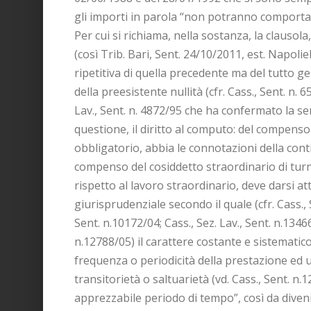
gli importi in parola “non potranno comportare o
Per cui si richiama, nella sostanza, la clauso
(così Trib. Bari, Sent. 24/10/2011, est. Napoli
ripetitiva di quella precedente ma del tutto g
della preesistente nullità (cfr. Cass., Sent. n. 
Lav., Sent. n. 4872/95 che ha confermato la se
questione, il diritto al computo: del compens
obbligatorio, abbia le connotazioni della cont
compenso del cosiddetto straordinario di turn
rispetto al lavoro straordinario, deve darsi att
giurisprudenziale secondo il quale (cfr. Cass.,
Sent. n.10172/04; Cass., Sez. Lav., Sent. n.13466
n.12788/05) il carattere costante e sistematico
frequenza o periodicità della prestazione ed u
transitorietà o saltuarietà (vd. Cass., Sent. n
apprezzabile periodo di tempo”, così da diven