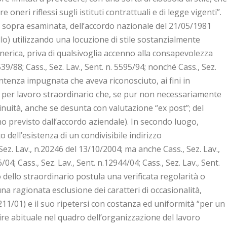
neri riflessi sugli istituti contrattuali e di legge vigenti”.
la, sopra esaminata, dell’accordo nazionale del 21/05/1981
ello) utilizzando una locuzione di stile sostanzialmente
enerica, priva di qualsivoglia accenno alla consapevolezza
6539/88; Cass., Sez. Lav., Sent. n. 5595/94; nonché Cass., Sez.
ntenza impugnata che aveva riconosciuto, ai fini in
o per lavoro straordinario che, se pur non necessariamente
inuità, anche se desunta con valutazione “ex post”; del
o previsto dall’accordo aziendale). In secondo luogo,
o dell’esistenza di un condivisibile indirizzo
 Sez. Lav., n.20246 del 13/10/2004; ma anche Cass., Sez. Lav.,
/04; Cass., Sez. Lav., Sent. n.12944/04; Cass., Sez. Lav., Sent.
 dello straordinario postula una verificata regolarità o
na ragionata esclusione dei caratteri di occasionalità,
.1211/01) e il suo ripetersi con costanza ed uniformità “per un
ire abituale nel quadro dell’organizzazione del lavoro