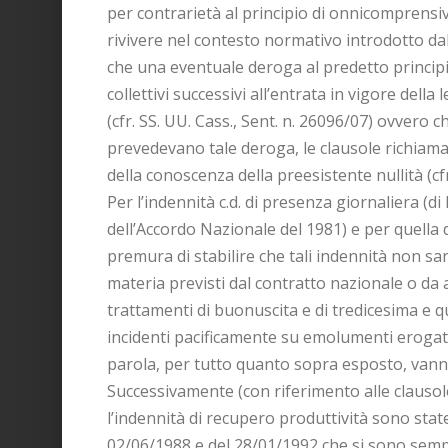
per contrarietà al principio di onnicomprensivit
rivivere nel contesto normativo introdotto dall
che una eventuale deroga al predetto principi
collettivi successivi all’entrata in vigore de
(cfr. SS. UU. Cass., Sent. n. 26096/07) ovvero c
prevedevano tale deroga, le clausole richiam
della conoscenza della preesistente nullità (cfr.
Per l’indennità c.d. di presenza giornaliera (di 
dell’Accordo Nazionale del 1981) e per quella d
premura di stabilire che tali indennità non sara
materia previsti dal contratto nazionale o da a
trattamenti di buonuscita e di tredicesima e q
incidenti pacificamente su emolumenti erogati
parola, per tutto quanto sopra esposto, vanno
Successivamente (con riferimento alle clausol
l’indennità di recupero produttività sono state
02/06/1988 e del 28/01/1992 che si sono sempre