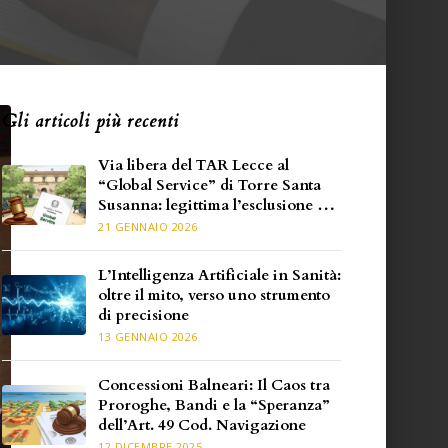
Gli articoli più recenti
Via libera del TAR Lecce al
“Global Service” di Torre Santa
Susanna: legittima l’esclusione per
carenza di requisiti specifici
21 GENNAIO 2026
L’Intelligenza Artificiale in Sanità:
oltre il mito, verso uno strumento
di precisione
13 GENNAIO 2026
Concessioni Balneari: Il Caos tra
Proroghe, Bandi e la “Speranza”
dell’Art. 49 Cod. Navigazione
12 DICEMBRE 2025