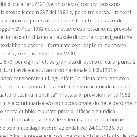
à di cui all’art.2121 (vecchio testo) cod. civ., possano
a stessa legge n.297 del 1982 e, per altro verso, ritenersi
o di onnicomprensività da parte di contratti o accordi
lla legge n.297 del 1982 debba essere espressamente prevista
he, in caso di richiamo a clausole di contratti previgenti che
ate debbano essere riformulate con l’esplicita menzione
 Cass., Sez. Lav., Sent. n. 5624/00).
L. 570) per ogni effettiva giornata di lavoro (di cui al punto 2
i turni avvicendati, l’accordo nazionale 21.05.1981 si
nno considerate utili agli effetti “di alcun altro istituto o
ccordo o da contratti aziendali e neanche quindi ai fini dei
uattordicesima mensilità”. Trattasi di previsioni ante 1982
 in via continuativa e/o non occasionale sicché le deroghe i
 senza dubbio reputate prive di efficacia giuridica.
e contrattuali post 1982) le indennità in parola nonché
 disciplinate dagli accordi aziendali del 24/05/1986, del
 limitati a prevedere, con una sorta di clausola di stile, che