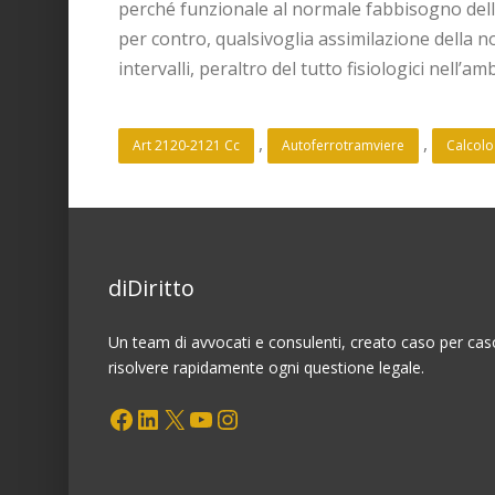
perché funzionale al normale fabbisogno dell’i
per contro, qualsivoglia assimilazione della no
intervalli, peraltro del tutto fisiologici nell’a
, 
, 
Art 2120-2121 Cc
Autoferrotramviere
Calcolo
diDiritto
Un team di avvocati e consulenti, creato caso per cas
risolvere rapidamente ogni questione legale.
Facebook
LinkedIn
X
YouTube
Instagram