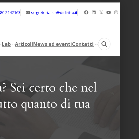
Facebook
LinkedIn
X
YouTube
Instagram
080 2142163
segreteria.slr@didiritto.it
Lab
Articoli
News ed eventi
Contatti
Lab
Articoli
News ed eventi
Contatti
? Sei certo che nel
utto quanto di tua