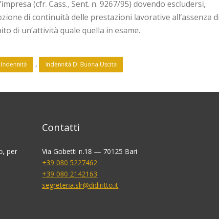
mpresa (cfr. Cass., Sent. n. 9267/95) dovendo escludersi,
zione di continuità delle prestazioni lavorative all’assenza d
mbito di un’attività quale quella in esame.
, 
 Indennità
Indennità Di Buona Uscita
Contatti
o, per
Via Gobetti n.18 — 70125 Bari
+39 080 5227462
+39 080 2142163
segreteria.slr@didiritto.it