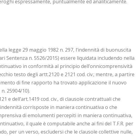
i deroghi espressamente, puntualmente ed analiticamente.
della legge 29 maggio 1982 n. 297, l’indennità di buonuscita
ari Sentenza n. 5526/2015) essere liquidata includendo nella
inuativo in conformità al principio dell’onnicomprensività
ecchio testo degli artt.2120 e 2121 cod. civ.; mentre, a partire
ttamento di fine rapporto ha trovato applicazione il nuovo
d. n. 25904/10).
121 e dell’art.1419 cod. civ., di clausole contrattuali che
indennità corrisposte in maniera continuativa o che
prensiva di emolumenti percepiti in maniera continuativa,
inuativo, il quale è computabile anche ai fini del T.F.R. per
o, per un verso, escludersi che le clausole collettive nulle,