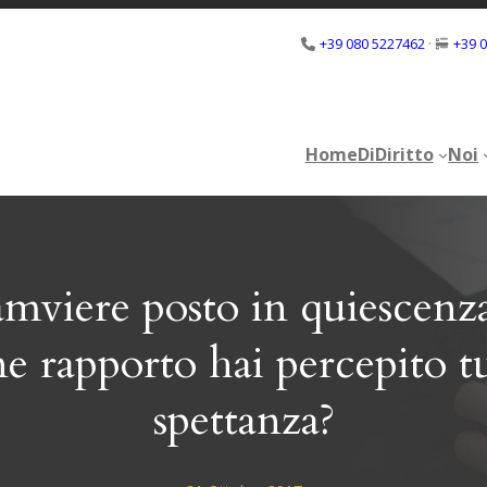
+39 080 5227462
·
+39 
Home
DiDiritto
Noi
Home
DiDiritto
Noi
amviere posto in quiescenza
ne rapporto hai percepito t
spettanza?