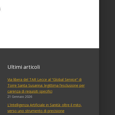
i
Ultimi articoli
Via libera del TAR Lecce al “Global Service” di
Torre Santa Susanna: legittima l’esclusione per
carenza di requisiti specifici
21 Gennaio 2026
L’Intelligenza Artificiale in Sanità: oltre il mito,
verso uno strumento di precisione