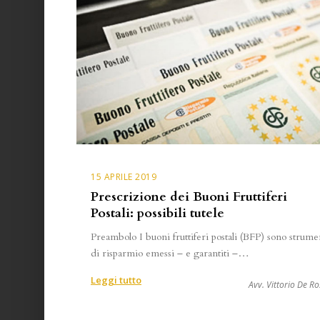
15 APRILE 2019
Prescrizione dei Buoni Fruttiferi
Postali: possibili tutele
Preambolo I buoni fruttiferi postali (BFP) sono strume
di risparmio emessi – e garantiti –…
:
Leggi tutto
Avv. Vittorio De Ro
Prescrizione
dei