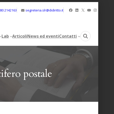
Facebook
LinkedIn
X
YouTube
Instagram
080 2142163
segreteria.slr@didiritto.it
Lab
Articoli
News ed eventi
Contatti
Lab
Articoli
News ed eventi
Contatti
tifero postale