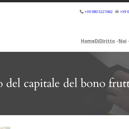
+39 080 5227462
·
+39 
Home
DiDiritto
Noi
Home
DiDiritto
Noi
o del capitale del bono frut