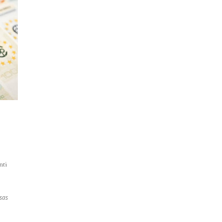
nti
sas