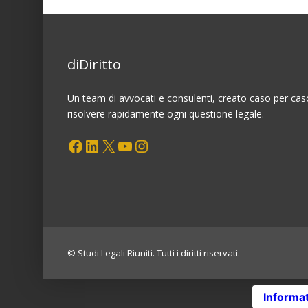
Buoni
Fruttiferi
Postali:
possibili
diDiritto
tutele
Un team di avvocati e consulenti, creato caso per cas
risolvere rapidamente ogni questione legale.
Facebook
LinkedIn
X
YouTube
Instagram
© Studi Legali Riuniti. Tutti i diritti riservati.
Informat