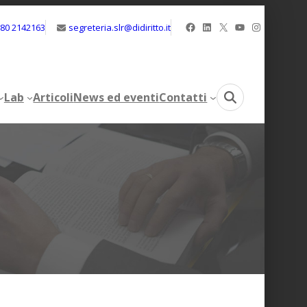
Facebook
LinkedIn
X
YouTube
Instagram
080 2142163
segreteria.slr@didiritto.it
Lab
Articoli
News ed eventi
Contatti
Lab
Articoli
News ed eventi
Contatti