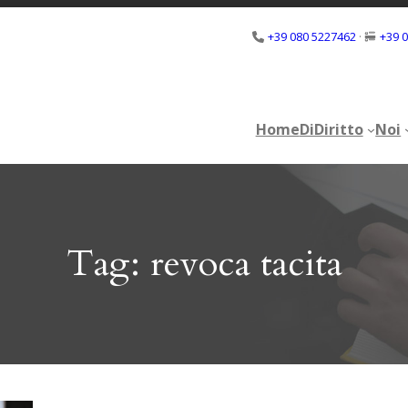
+39 080 5227462
·
+39 
Home
DiDiritto
Noi
Home
DiDiritto
Noi
Tag:
revoca tacita