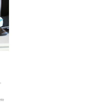
e
nto