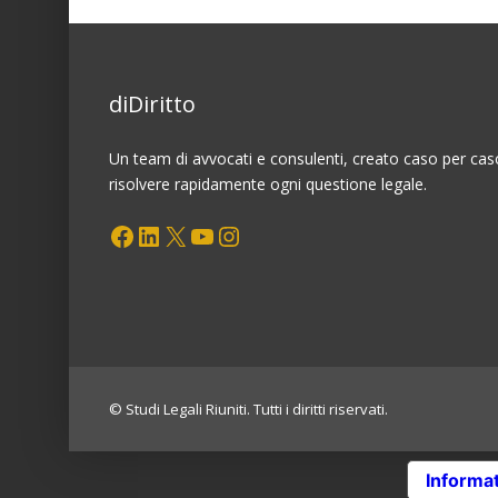
mandato
diDiritto
Un team di avvocati e consulenti, creato caso per cas
risolvere rapidamente ogni questione legale.
Facebook
LinkedIn
X
YouTube
Instagram
© Studi Legali Riuniti. Tutti i diritti riservati.
Informat