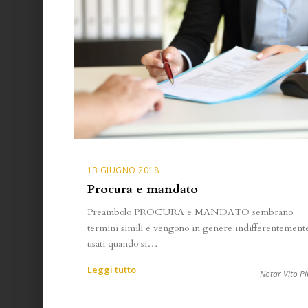
13 GIUGNO 2018
Procura e mandato
Preambolo PROCURA e MANDATO sembrano
termini simili e vengono in genere indifferentement
usati quando si…
:
Leggi tutto
Notar Vito Pi
Procura
e