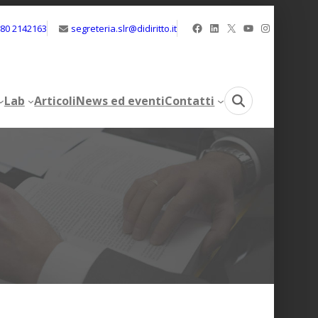
Facebook
LinkedIn
X
YouTube
Instagram
080 2142163
segreteria.slr@didiritto.it
Lab
Articoli
News ed eventi
Contatti
Lab
Articoli
News ed eventi
Contatti
e