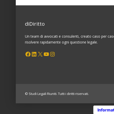
per
infortunio
sul
lavoro
diDiritto
nell’appalto
Un team di avvocati e consulenti, creato caso per cas
risolvere rapidamente ogni questione legale.
Facebook
LinkedIn
X
YouTube
Instagram
© Studi Legali Riuniti. Tutti i diritti riservati.
Informat