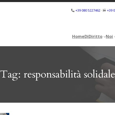
+39 080 5227462
·
+39 
Home
DiDiritto
Noi
Home
DiDiritto
Noi
Tag:
responsabilità solidal