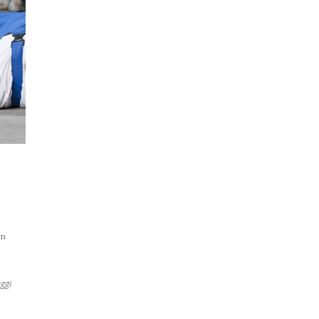
in
ggi