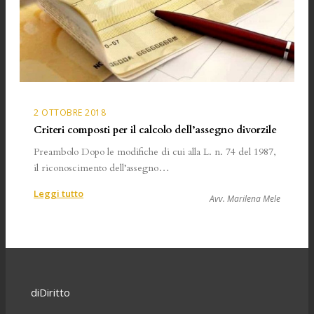
2 OTTOBRE 2018
Criteri composti per il calcolo dell’assegno divorzile
Preambolo Dopo le modifiche di cui alla L. n. 74 del 1987,
il riconoscimento dell’assegno…
:
Leggi tutto
Avv. Marilena Mele
Criteri
composti
per
il
calcolo
dell’assegno
diDiritto
divorzile