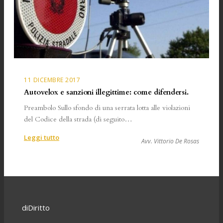
11 DICEMBRE 2017
Autovelox e sanzioni illegittime: come difendersi.
Preambolo Sullo sfondo di una serrata lotta alle violazioni
del Codice della strada (di seguito…
:
Leggi tutto
Avv. Vittorio De Rosas
Autovelox
e
sanzioni
illegittime:
come
difendersi.
diDiritto