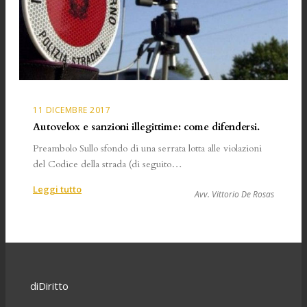
11 DICEMBRE 2017
Autovelox e sanzioni illegittime: come difendersi.
Preambolo Sullo sfondo di una serrata lotta alle violazioni
del Codice della strada (di seguito…
:
Leggi tutto
Avv. Vittorio De Rosas
Autovelox
e
sanzioni
illegittime:
come
difendersi.
diDiritto