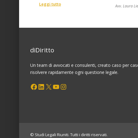
:
Leggi tutto
Avv. Laura Lie
Riconoscimento
differenze
retributive
per
espletamento
della
diDiritto
mansione
superiore
–
Un team di avvocati e consulenti, creato caso per cas
5°/4°
risolvere rapidamente ogni questione legale.
livello
Facebook
LinkedIn
X
YouTube
Instagram
CCNL
Telecomunicazioni
© Studi Legali Riuniti. Tutti i diritti riservati.