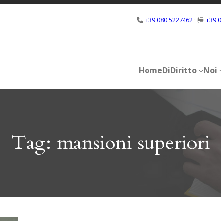
+39 080 5227462
·
+39 
Home
DiDiritto
Noi
Home
DiDiritto
Noi
Tag:
mansioni superiori