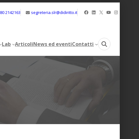
Facebook
LinkedIn
X
YouTube
Instagram
080 2142163
segreteria.slr@didiritto.it
Lab
Articoli
News ed eventi
Contatti
Lab
Articoli
News ed eventi
Contatti