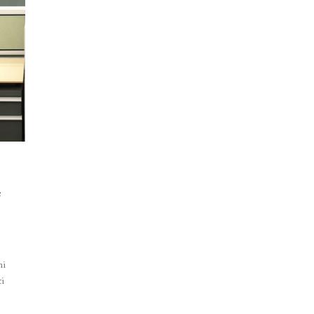
e
ni
ti