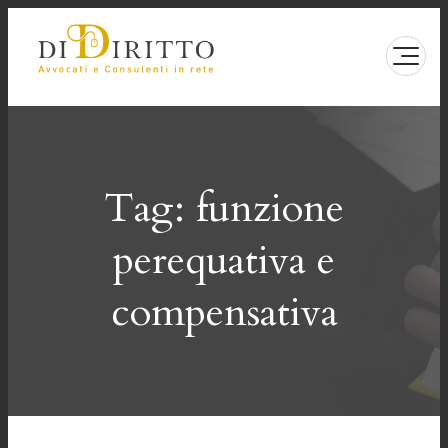
Vai
al
contenuto
Tag:
funzione
perequativa e
compensativa