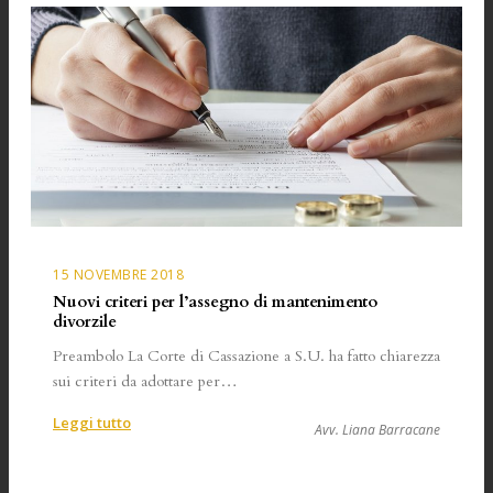
15 NOVEMBRE 2018
Nuovi criteri per l’assegno di mantenimento
divorzile
Preambolo La Corte di Cassazione a S.U. ha fatto chiarezza
sui criteri da adottare per…
:
Leggi tutto
Avv. Liana Barracane
Nuovi
criteri