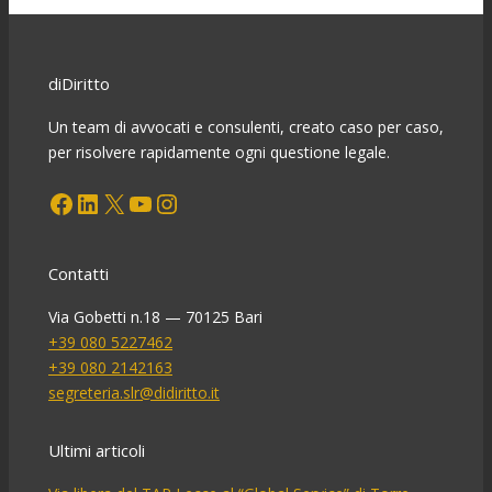
per
l’assegno
di
mantenimento
diDiritto
divorzile
Un team di avvocati e consulenti, creato caso per caso,
per risolvere rapidamente ogni questione legale.
Facebook
LinkedIn
X
YouTube
Instagram
Contatti
Via Gobetti n.18 — 70125 Bari
+39 080 5227462
+39 080 2142163
segreteria.slr@didiritto.it
Ultimi articoli