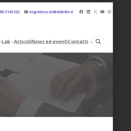
Facebook
LinkedIn
X
YouTube
Instagram
080 2142163
segreteria.slr@didiritto.it
Lab
Articoli
News ed eventi
Contatti
Lab
Articoli
News ed eventi
Contatti