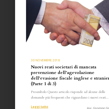
30 NOVEMBRE 2018
Nuovi reati societari di mancata
prevenzione dell’agevolazione
dell’evasione fiscale inglese e stranie
(Parte 1 di 3)
Preambolo Questo articolo risponde ad alcune delle
domande più frequenti che riguardano i nuovi reati
:
Leggi tutto
Avv. Giuseppe Giu