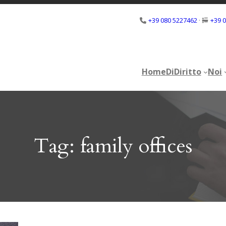
+39 080 5227462
·
+39 
Home
DiDiritto
Noi
Home
DiDiritto
Noi
Tag:
family offices