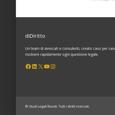
Nuovi
reati
societari
di
mancata
prevenzione
diDiritto
dell’agevolazione
dell’evasione
fiscale
Un team di avvocati e consulenti, creato caso per cas
inglese
risolvere rapidamente ogni questione legale.
e
Facebook
LinkedIn
X
YouTube
Instagram
straniera
(Parte
1
di
3)
© Studi Legali Riuniti. Tutti i diritti riservati.