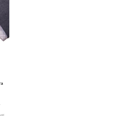
ra
…
sti