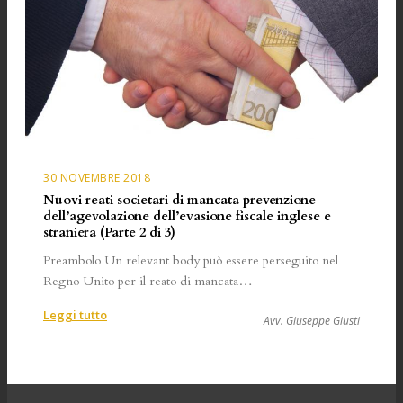
30 NOVEMBRE 2018
Nuovi reati societari di mancata prevenzione
dell’agevolazione dell’evasione fiscale inglese e
straniera (Parte 2 di 3)
Preambolo Un relevant body può essere perseguito nel
Regno Unito per il reato di mancata…
:
Leggi tutto
Avv. Giuseppe Giusti
Nuovi
reati
societari
di