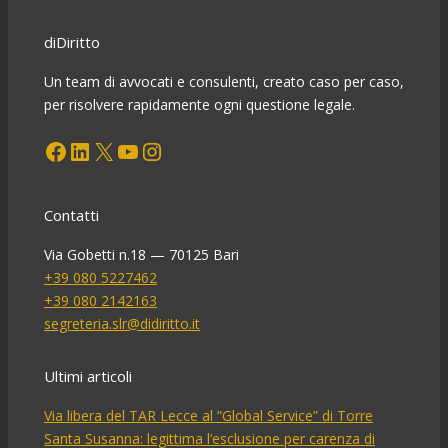
mancata
prevenzione
diDiritto
dell’agevolazione
dell’evasione
Un team di avvocati e consulenti, creato caso per caso,
fiscale
per risolvere rapidamente ogni questione legale.
inglese
Facebook
LinkedIn
X
YouTube
Instagram
e
straniera
(Parte
2
Contatti
di
3)
Via Gobetti n.18 — 70125 Bari
+39 080 5227462
+39 080 2142163
segreteria.slr@didiritto.it
Ultimi articoli
Via libera del TAR Lecce al “Global Service” di Torre
Santa Susanna: legittima l’esclusione per carenza di