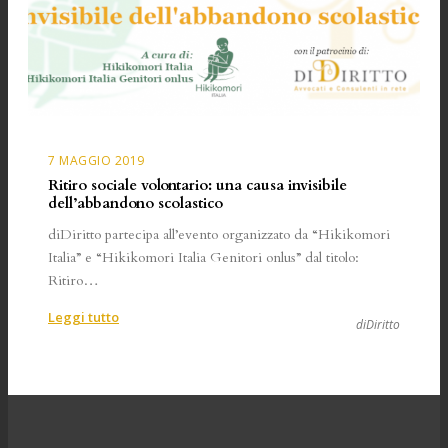
7 MAGGIO 2019
Ritiro sociale volontario: una causa invisibile
dell’abbandono scolastico
diDiritto partecipa all’evento organizzato da “Hikikomori
Italia” e “Hikikomori Italia Genitori onlus” dal titolo:
Ritiro…
:
Leggi tutto
diDiritto
Ritiro
sociale
volontario:
una
causa