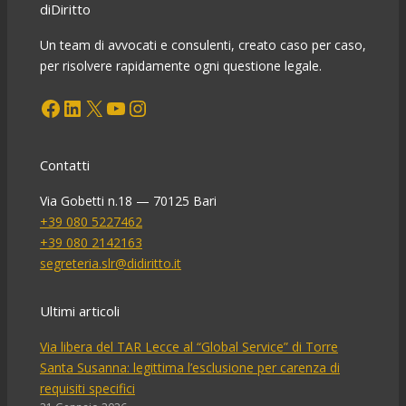
invisibile
diDiritto
dell’abbandono
scolastico
Un team di avvocati e consulenti, creato caso per caso,
per risolvere rapidamente ogni questione legale.
Facebook
LinkedIn
X
YouTube
Instagram
Contatti
Via Gobetti n.18 — 70125 Bari
+39 080 5227462
+39 080 2142163
segreteria.slr@didiritto.it
Ultimi articoli
Via libera del TAR Lecce al “Global Service” di Torre
Santa Susanna: legittima l’esclusione per carenza di
requisiti specifici