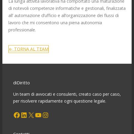
La lunga attività lavorativa ha comportato una maturazione
di notevoli competenze informatiche e gestionali, finalizzata
all’ automazione d’ufficio e all’organizzazione dei flussi di
lavoro che mi consentono una piena autonomia
professionale.
← TORNA AL TEAM
diDiritto
Un team di avvocati e consulenti, creato caso per caso,
per risolvere rapidamente ogni questione legale.
Facebook
LinkedIn
X
YouTube
Instagram