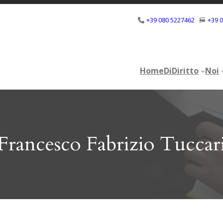
+39 080 5227462
·
+39 
Home
DiDiritto
Noi
Home
DiDiritto
Noi
Francesco Fabrizio Tuccar