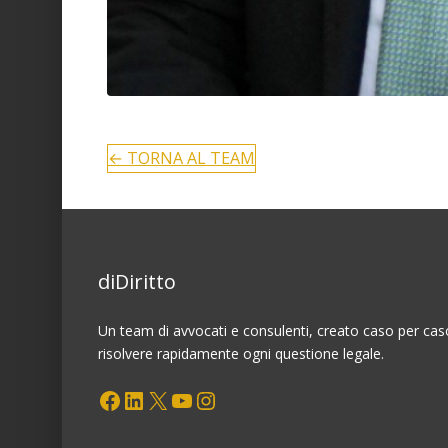
← TORNA AL TEAM
diDiritto
Un team di avvocati e consulenti, creato caso per cas
risolvere rapidamente ogni questione legale.
Facebook
LinkedIn
X
YouTube
Instagram