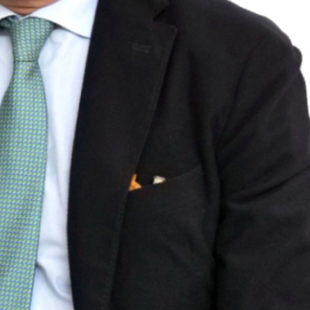
È stato componente esterno, esperto di Diritto amminis
degli Investimenti Pubblici della Regione Puglia (200
arbitrale nell’ambito della Camera Arbitrale presso la
Artigianato di Lecce (2008-2019).
Membro di commissioni per concorsi pubblici ed esami,
(D.M. 10/10/2018) e per avvocato (sessioni 2006, 2011
l’affidamento di contratti pubblici, è stato audito, in q
permanente (affari costituzionali, della Presidenza del
(2014).
Autore di numerose pubblicazioni scientifiche, esercita
amministrativo e si occupa di questioni amministrativisti
commerciale, del lavoro, penale e tributario, prestand
privati cittadini, imprese e pubbliche amministrazioni.