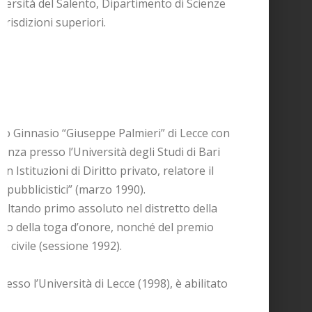
iversità del Salento, Dipartimento di Scienze
urisdizioni superiori.
ceo Ginnasio “Giuseppe Palmieri” di Lecce con
denza presso l’Università degli Studi di Bari
n Istituzioni di Diritto privato, relatore il
ili pubblicistici” (marzo 1990).
isultando primo assoluto nel distretto della
nto della toga d’onore, nonché del premio
to civile (sessione 1992).
esso l’Università di Lecce (1998), è abilitato
.