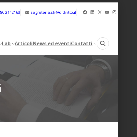
Facebook
LinkedIn
X
YouTube
Instagram
080 2142163
segreteria.slr@didiritto.it
Lab
Articoli
News ed eventi
Contatti
Lab
Articoli
News ed eventi
Contatti
i