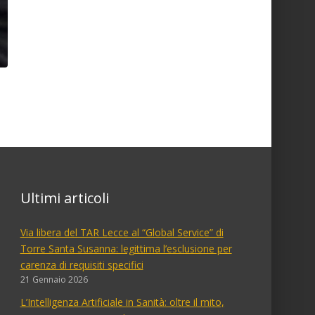
Ultimi articoli
Via libera del TAR Lecce al “Global Service” di
Torre Santa Susanna: legittima l’esclusione per
carenza di requisiti specifici
21 Gennaio 2026
L’Intelligenza Artificiale in Sanità: oltre il mito,