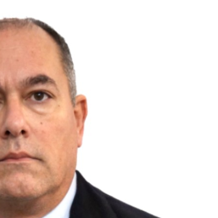
Professore ordinario di Diritto amministrativo nell’Un
giuridiche; avvocato abilitato al patrocinio presso le gi
Competenze ed esperienze
Conseguito il diploma di maturità classica presso il Li
la votazione di 60/60 (1985), si è laureato in Giurispru
con la votazione di 110/110 e lode, discutendo una tesi i
Prof. Giuseppe Tucci, dal titolo “I
financial futures
: prof
Si è abilitato all’esercizio della professione forense, r
Corte di appello di Lecce, con conseguente conferime
“Pietro Lecciso” per il miglior parere in materia di dirit
Dal 1993 è iscritto all’Albo degli Avvocati di Lecce.
Perfezionatosi in Diritto amministrativo comunitario pr
al patrocinio presso le giurisdizioni superiori dal 2001