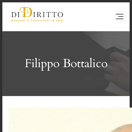
Vai
al
contenuto
Filippo Bottalico