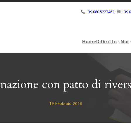
+39 080 5227462
·
+39 
Home
DiDiritto
Noi
Home
DiDiritto
Noi
nazione con patto di riversi
19 Febbraio 2018