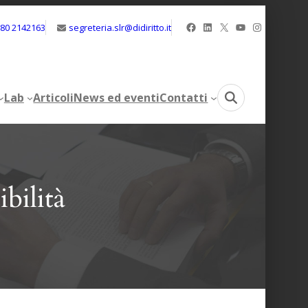
Facebook
LinkedIn
X
YouTube
Instagram
080 2142163
segreteria.slr@didiritto.it
Lab
Articoli
News ed eventi
Contatti
Lab
Articoli
News ed eventi
Contatti
bilità