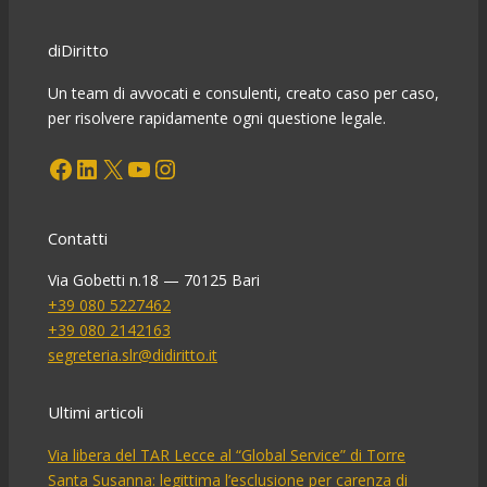
ebbrezza
e
diDiritto
sospensione
amministrativa
Un team di avvocati e consulenti, creato caso per caso,
della
per risolvere rapidamente ogni questione legale.
patente.
Facebook
LinkedIn
X
YouTube
Instagram
Contatti
Via Gobetti n.18 — 70125 Bari
+39 080 5227462
+39 080 2142163
segreteria.slr@didiritto.it
Ultimi articoli
Via libera del TAR Lecce al “Global Service” di Torre
Santa Susanna: legittima l’esclusione per carenza di