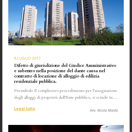
6 LUGLIO 2017
Difetto di giurisdizione del Giudice Amministrativo
e subentro nella posizione del dante causa nel
contratto di locazione di alloggio di edilizia
residenziale pubblica.
Preambolo Il complessivo procedimento per l’assegnazione
degli alloggi di proprietà dell’Ente pubblico, si scinde in…
:
Leggi tutto
Avv. Nicola Maida
Difetto
di
giurisdizione