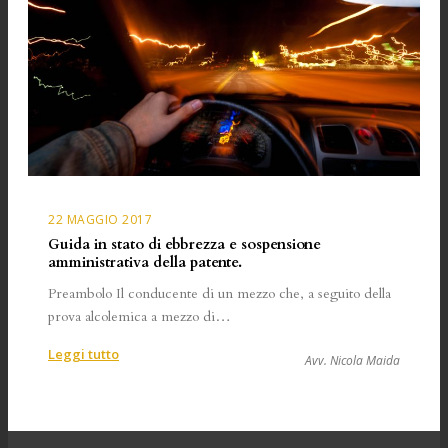
del
Giudice
Amministrativo
e
subentro
nella
posizione
del
dante
causa
22 MAGGIO 2017
nel
Guida in stato di ebbrezza e sospensione
contratto
amministrativa della patente.
di
locazione
Preambolo Il conducente di un mezzo che, a seguito della
di
prova alcolemica a mezzo di…
alloggio
:
Leggi tutto
di
Avv. Nicola Maida
Guida
edilizia
in
residenziale
stato
pubblica.
di