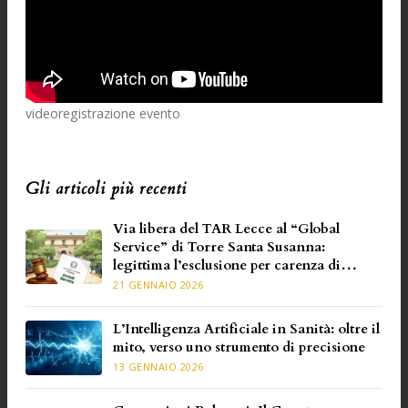
videoregistrazione evento
Gli articoli più recenti
Via libera del TAR Lecce al “Global
Service” di Torre Santa Susanna:
legittima l’esclusione per carenza di
requisiti specifici
21 GENNAIO 2026
L’Intelligenza Artificiale in Sanità: oltre il
mito, verso uno strumento di precisione
13 GENNAIO 2026