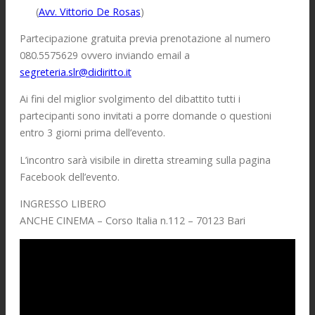
(
Avv. Vittorio De Rosas
)
Partecipazione gratuita previa prenotazione al numero
080.5575629 ovvero inviando email a
segreteria.slr@didiritto.it
Ai fini del miglior svolgimento del dibattito tutti i
partecipanti sono invitati a porre domande o questioni
entro 3 giorni prima dell’evento.
L’incontro sarà visibile in diretta streaming sulla pagina
Facebook dell’evento.
INGRESSO LIBERO
ANCHE CINEMA – Corso Italia n.112 – 70123 Bari