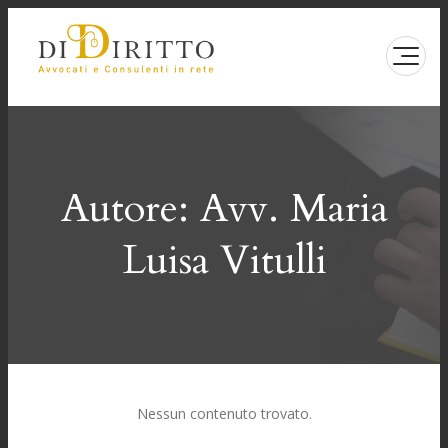
Vai
al
contenuto
Autore:
Avv. Maria
Luisa Vitulli
Nessun contenuto trovato.